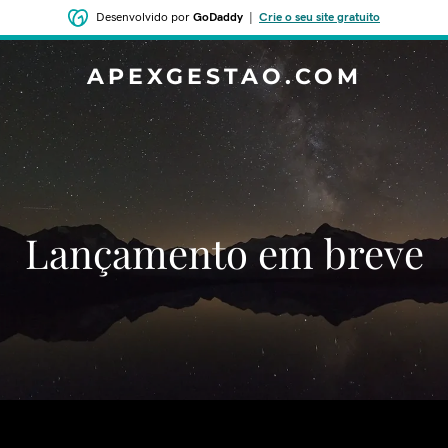
Desenvolvido por
GoDaddy
|
Crie o seu site gratuito
APEXGESTAO.COM
‌‌Lançamento em breve